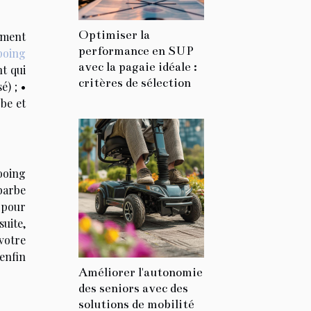
Optimiser la
ement
performance en SUP
oing
avec la pagaie idéale :
nt qui
critères de sélection
) ; •
be et
ooing
barbe
 pour
uite,
votre
enfin
Améliorer l'autonomie
des seniors avec des
solutions de mobilité