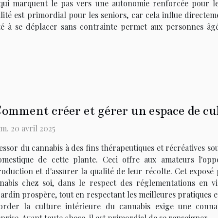
qui marquent le pas vers une autonomie renforcée pour les
té est primordial pour les seniors, car cela influe directe
ité à se déplacer sans contrainte permet aux personnes âgé
omment créer et gérer un espace de cul
m. 20 avril 2025
essor du cannabis à des fins thérapeutiques et récréatives sou
omestique de cette plante. Ceci offre aux amateurs l'opp
oduction et d'assurer la qualité de leur récolte. Cet exposé
abis chez soi, dans le respect des réglementations en vi
rdin prospère, tout en respectant les meilleures pratiques et 
order la culture intérieure du cannabis exige une conna
prise. Avant toute chose, il est primordial de se renseigner...