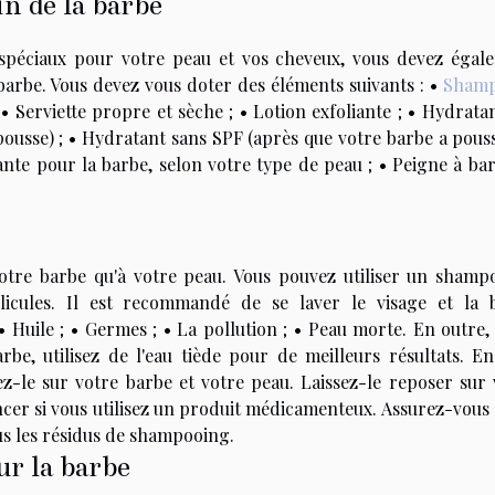
in de la barbe
spéciaux pour votre peau et vos cheveux, vous devez égal
 barbe. Vous devez vous doter des éléments suivants : •
Shamp
• Serviette propre et sèche ; • Lotion exfoliante ; • Hydrata
usse) ; • Hydratant sans SPF (après que votre barbe a poussé
te pour la barbe, selon votre type de peau ; • Peigne à bar
otre barbe qu'à votre peau. Vous pouvez utiliser un shamp
llicules. Il est recommandé de se laver le visage et la 
• Huile ; • Germes ; • La pollution ; • Peau morte. En outre,
e, utilisez de l'eau tiède pour de meilleurs résultats. Ens
z-le sur votre barbe et votre peau. Laissez-le reposer sur 
cer si vous utilisez un produit médicamenteux. Assurez-vous 
us les résidus de shampooing.
ur la barbe