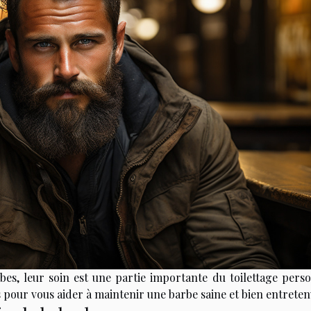
rbes, leur soin est une partie importante du toilettage perso
 pour vous aider à maintenir une barbe saine et bien entreten