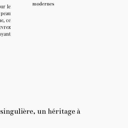
modernes
ur le
 peau
e, ce
evrez
oyant
singulière, un héritage à